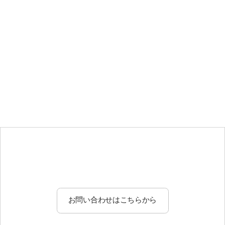
全ての人々がhappyになれるお出会いをサポートしています！
少しの勇気と一歩を踏み出す決心を
（石原）
> 石原と相談する
私は、「婚活に参加する」ことがお相手探しの第一歩だと考え
ています。
その中で、結婚相手となる理想の人の考え方、性格、雰囲気を
実際お会いして感じてみることが大切です。
これからの人生を共にするパートナーを見つけるには、少しの
SC-Bridal草津サロン
勇気と一歩を踏み出す決心が必要です。
スタッフ紹介
悩んだり、考え込む前にまず｢行動する」ことから始めてみま
せんか？
そして私たちと将来についてお話をしませんか？
私たちは、この会話に重点を置き皆様の立場になって一緒にお
相手探しのご提案をしていきます。
お相手と向き合うことで、自分のことを見つめ直す機会にもな
お問い合わせはこちらから
り、また自分磨きにも繋がることでしょう。
現在婚活中の方はもちろん、これから婚活をスタートされる方