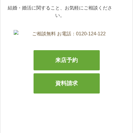
の「幸せ」のお手伝いが出来ればと考えております。
結婚・婚活に関すること、お気軽にご相談くださ
それぞれの幸せの定義、結婚の定義
（荒尾）
い。
> 荒尾と相談する
人には、一人ひとり顔に違いがあるように価値観にも違いがあ
ります。
幸せの定義もひとそれぞれです。
来店予約
私たちは、 同じ価値観を持っている方と出会い、そんなふた
りが人生での同じ時間を 共有できるようにと考えています。
資料請求
幸せ探し、お相手探しをとことんサポートさせていただきま
す！
幸せへの扉を開けてください。