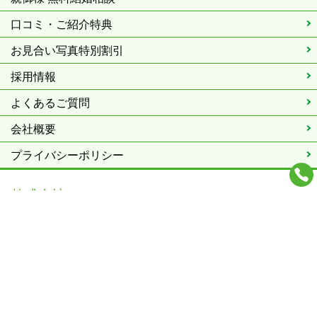
口コミ・ご紹介特典
お見合い写真特別割引
採用情報
よくあるご質問
会社概要
プライバシーポリシー
株式会社SCB
JR南草津駅〈京都駅より20分〉西口 徒歩4分
〒525-0050 滋賀県草津市南草津2丁目3-9 コミュニティ南草津ビ
ルIII 4F TEL：077-566-8120
営業時間：10：30～19：00 / 定休日：火曜・水曜（祝日、予
約除く）
IBJ