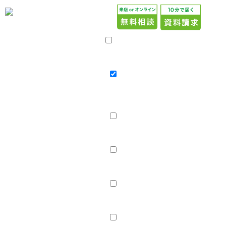
当社での婚活が
イメージできる
活動Hand Book
進呈中！
サービス案内
実際に会員様に
プラン・料金
配布しています
プラン・料金
20代応援プラン
親御様 無料結婚相談
婚活イベ
ント「SC-Party」
店舗案内
店舗紹介
スタッフ紹介
スタッフブログ
会社概要
採用情報
婚活レポート
お見合い・成婚実績
成婚Story
成婚報告ブログ
口コミ・評判
コラム･ブログ
コラム
ブログ
はじめての方へ
資料請求
無料相談
婚活イベント「SC-Party」