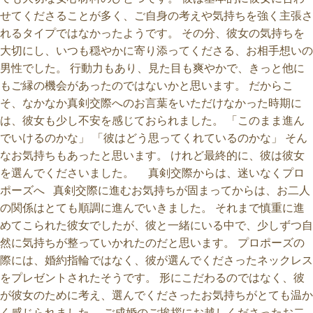
せてくださることが多く、ご自身の考えや気持ちを強く主張さ
れるタイプではなかったようです。 その分、彼女の気持ちを
大切にし、いつも穏やかに寄り添ってくださる、お相手想いの
男性でした。 行動力もあり、見た目も爽やかで、きっと他に
もご縁の機会があったのではないかと思います。 だからこ
そ、なかなか真剣交際へのお言葉をいただけなかった時期に
は、彼女も少し不安を感じておられました。 「このまま進ん
でいけるのかな」 「彼はどう思ってくれているのかな」 そん
なお気持ちもあったと思います。 けれど最終的に、彼は彼女
を選んでくださいました。 真剣交際からは、迷いなくプロ
ポーズへ 真剣交際に進むお気持ちが固まってからは、お二人
の関係はとても順調に進んでいきました。 それまで慎重に進
めてこられた彼女でしたが、彼と一緒にいる中で、少しずつ自
然に気持ちが整っていかれたのだと思います。 プロポーズの
際には、婚約指輪ではなく、彼が選んでくださったネックレス
をプレゼントされたそうです。 形にこだわるのではなく、彼
が彼女のために考え、選んでくださったお気持ちがとても温か
く感じられました。 ご成婚のご挨拶にお越しくださったお二