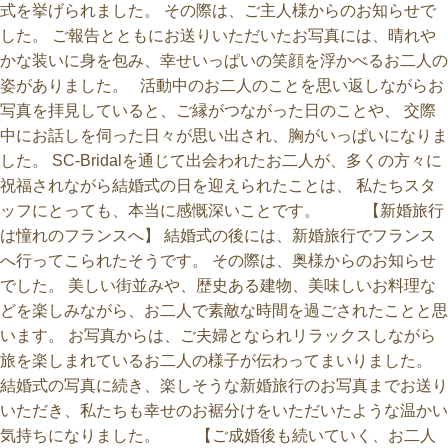
式を挙げられました。 その際は、ご主人様からのお知らせで
した。 ご報告とともにお送りいただいたお写真には、晴れや
かな装いに身を包み、幸せいっぱいの笑顔を浮かべるお二人の
姿がありました。 活動中のお二人のことを思い返しながらお
写真を拝見していると、ご縁がつながった日のことや、 交際
中にお話しを伺った日々が思い出され、胸がいっぱいになりま
した。 SC-Bridalを通じて出会われたお二人が、多くの方々に
祝福されながら結婚式の日を迎えられたことは、 私たちスタ
ッフにとっても、本当に感慨深いことです。 【新婚旅行
は憧れのフランスへ】 結婚式の後には、新婚旅行でフランス
へ行ってこられたそうです。 その際は、奥様からのお知らせ
でした。 美しい街並みや、歴史ある建物、美味しいお料理な
どを楽しみながら、お二人で素敵な時間を過ごされたことと思
います。 お写真からは、ご夫婦となられリラックスしながら
旅を楽しまれているお二人の様子が伝わってまいりました。
結婚式の写真に続き、楽しそうな新婚旅行のお写真までお送り
いただき、私たちも幸せのお裾分けをいただいたような温かい
気持ちになりました。 【ご成婚後も続いていく、お二人