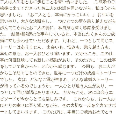
二人は人生をともに歩むことを誓い合いました。 ご成婚のご
挨拶に来てくださったお二人のお話を伺いながら、私は心から
思いました。 「お二人とも、本当にかっこいい。」 お互いを
思いやり、大きな決断をし、一つひとつの壁を乗り越えながら
歩んでこられたお二人の姿に、私自身も深く感銘を受けまし
た。 結婚相談所の仕事をしていると、本当にたくさんのご成
婚に立ち会わせていただきます。 けれど、一つとして同じス
トーリーはありません。 出会いも、悩みも、乗り越え方も、
幸せの形も、お一人おひとり違います。 だからこそ、この仕
事は何度経験しても新しい感動があり、そのたびに「この仕事
をしていて良かった」と心から感じます。 今回も、お二人だ
からこそ紡ぐことのできた、世界に一つだけの成婚ストーリー
でした。 次は、どんなご縁が生まれ、どんな成婚ストーリー
が待っているのでしょうか。 一人ひとり違う人生があり、一
つとして同じ物語はありません。 だからこそ、次に出会うエ
ピソードが今からとても楽しみです。 これからも、お一人お
ひとりの幸せに寄り添いながら、その大切な一歩を全力でサポ
ートしてまいります。 このたびは、本当にご成婚おめでとう