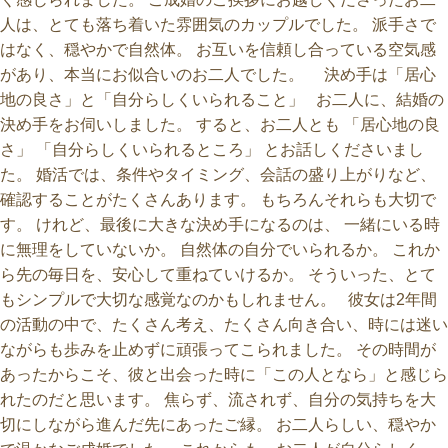
人は、とても落ち着いた雰囲気のカップルでした。 派手さで
はなく、穏やかで自然体。 お互いを信頼し合っている空気感
があり、本当にお似合いのお二人でした。 決め手は「居心
地の良さ」と「自分らしくいられること」 お二人に、結婚の
決め手をお伺いしました。 すると、お二人とも 「居心地の良
さ」 「自分らしくいられるところ」 とお話しくださいまし
た。 婚活では、条件やタイミング、会話の盛り上がりなど、
確認することがたくさんあります。 もちろんそれらも大切で
す。 けれど、最後に大きな決め手になるのは、 一緒にいる時
に無理をしていないか。 自然体の自分でいられるか。 これか
ら先の毎日を、安心して重ねていけるか。 そういった、とて
もシンプルで大切な感覚なのかもしれません。 彼女は2年間
の活動の中で、たくさん考え、たくさん向き合い、時には迷い
ながらも歩みを止めずに頑張ってこられました。 その時間が
あったからこそ、彼と出会った時に「この人となら」と感じら
れたのだと思います。 焦らず、流されず、自分の気持ちを大
切にしながら進んだ先にあったご縁。 お二人らしい、穏やか