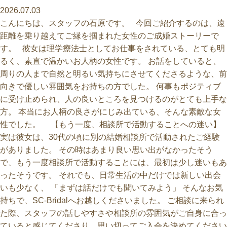
2026.07.03
こんにちは、スタッフの石原です。 今回ご紹介するのは、遠
距離を乗り越えてご縁を掴まれた女性のご成婚ストーリーで
す。 彼女は理学療法士としてお仕事をされている、とても明
るく、素直で温かいお人柄の女性です。 お話をしていると、
周りの人まで自然と明るい気持ちにさせてくださるような、前
向きで優しい雰囲気をお持ちの方でした。 何事もポジティブ
に受け止められ、人の良いところを見つけるのがとても上手な
方。 本当にお人柄の良さがにじみ出ている、そんな素敵な女
性でした。 【もう一度、相談所で活動することへの迷い】
実は彼女は、30代の頃に別の結婚相談所で活動されたご経験
がありました。 その時はあまり良い思い出がなかったそう
で、もう一度相談所で活動することには、最初は少し迷いもあ
ったそうです。 それでも、日常生活の中だけでは新しい出会
いも少なく、 「まずは話だけでも聞いてみよう」 そんなお気
持ちで、SC-Bridalへお越しくださいました。 ご相談に来られ
た際、スタッフの話しやすさや相談所の雰囲気がご自身に合っ
ていると感じてくださり、思い切ってご入会を決めてください