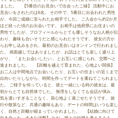
ました。 【5番目のお見合いで出会ったご縁】 活動中にお
見合いをされたのは6名。 その中で、5番目に出会われた男性
が、今回ご成婚に至られたお相手でした。 ご入会から約2か月
ほど経った頃のお出会いです。 お相手は他府県にお住まいの
男性でしたが、プロフィールからとても優しそうなお人柄が伝
わり、趣味も合いそうだと感じられたそうです。 彼女の方か
らお申し込みをされ、最初のお見合いはオンインで行われまし
た。 画面越しではありましたが、お話はとても楽しく盛り上
がり、 「またお会いしたい」 とお互いに感じられ、交際へと
進まれました。 【距離を越えて育まれた、心地よい関係】
お二人は中間地点でお会いしたり、お互いの住まいの近くまで
出向いたりしながら、時間を作ってデートを重ねてこられまし
た。 ご様子を伺っていると、彼と一緒にいる時の彼女は、最
初からとても自然体でした。 無理をしなくても会話が弾み、
気を遣いすぎることなく、居心地よく過ごせたそうです。 旅
行や散策など、共通の趣味もあり、デートの時間はいつも楽し
く、自然と距離が縮まっていかれました。 【結婚に向けて
向き合った、大きな決断】 ただ、彼との結婚を考えるうえ