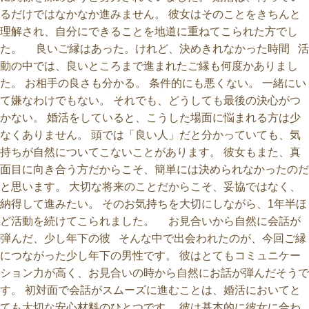
るだけではなかなか進みません。 彼女はそのことをきちんと
理解され、自分にできることを地道に重ねてこられた方でし
た。 良いご縁はあった。けれど、決めきれなかった時間 活
動の中では、良いところまで進まれたご縁も何度かありまし
た。 お相手の良さも分かる。 条件的にも悪くない。 一緒にい
て嫌なわけでもない。 それでも、どうしても最後の決心がつ
かない。 婚活をしていると、こうした場面に悩まれる方は少
なくありません。 頭では「良い人」だと分かっていても、気
持ちが自然についてこないことがあります。 彼女もまた、真
面目に向き合う方だからこそ、簡単には決められなかったのだ
と思います。 大切な将来のことだからこそ、妥協ではなく、
納得して進みたい。 そのお気持ちを大切にしながら、1年半ほ
ど活動を続けてこられました。 お見合いから自然に会話が
弾んだ、少し年下の彼 そんな中で出会われたのが、今回ご縁
につながった少し年下の男性です。 彼はとてもコミュニケー
ション力が高く、お見合いの時から自然にお話が弾んだそうで
す。 初対面で会話がスムーズに進むことは、婚活においてと
ても大切な安心材料のひとつです。 彼は基本的に彼女に合わ