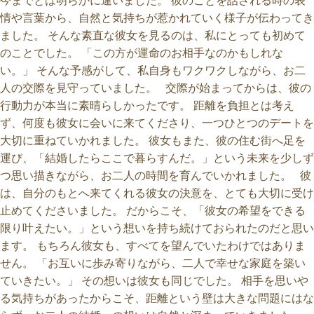
今までとは明らかに違いました。 彼のことを話される時の表
情や言葉から、自然と気持ちが惹かれていく様子が伝わってき
ました。 そんな素直な彼女を見るのは、私にとっても初めて
のことでした。 「この方が運命のお相手なのかもしれな
い。」 そんな予感がして、私自身もワクワクしながら、お二
人の交際を見守っていました。 交際が始まってからは、彼の
行動力が本当に素晴らしかったです。 距離を負担とは考え
ず、何度も彼女に会いに来てくださり、一つひとつのデートを
大切に重ねていかれました。 彼女もまた、彼の住む街へ足を
運び、「結婚したらここで暮らすんだ。」という未来を少しず
つ思い描きながら、お二人の時間を育んでいかれました。 彼
は、自分のもとへ来てくれる彼女の決意を、とても大切に受け
止めてくださいました。 だからこそ、「彼女の希望をできる
限り叶えたい。」という想いを持ち続けておられたのだと思い
ます。 もちろん彼女も、すべてを望んでいたわけではありま
せん。 「お互いに歩み寄りながら、二人で幸せな家庭を築い
ていきたい。」 その想いは彼女も同じでした。 相手を思いや
る気持ちがあったからこそ、距離という壁は大きな問題にはな