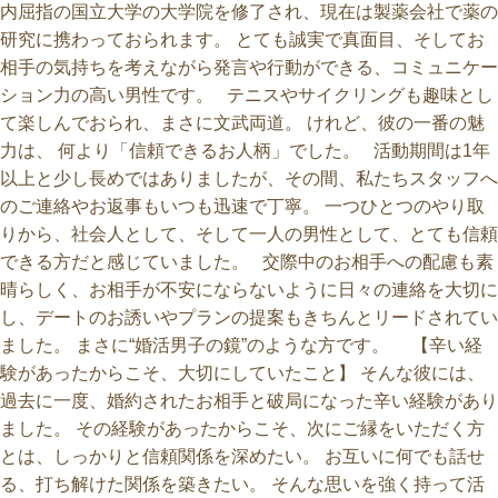
内屈指の国立大学の大学院を修了され、現在は製薬会社で薬の
研究に携わっておられます。 とても誠実で真面目、そしてお
相手の気持ちを考えながら発言や行動ができる、コミュニケー
ション力の高い男性です。 テニスやサイクリングも趣味とし
て楽しんでおられ、まさに文武両道。 けれど、彼の一番の魅
力は、 何より「信頼できるお人柄」でした。 活動期間は1年
以上と少し長めではありましたが、その間、私たちスタッフへ
のご連絡やお返事もいつも迅速で丁寧。 一つひとつのやり取
りから、社会人として、そして一人の男性として、とても信頼
できる方だと感じていました。 交際中のお相手への配慮も素
晴らしく、お相手が不安にならないように日々の連絡を大切に
し、デートのお誘いやプランの提案もきちんとリードされてい
ました。 まさに“婚活男子の鏡”のような方です。 【辛い経
験があったからこそ、大切にしていたこと】 そんな彼には、
過去に一度、婚約されたお相手と破局になった辛い経験があり
ました。 その経験があったからこそ、次にご縁をいただく方
とは、しっかりと信頼関係を深めたい。 お互いに何でも話せ
る、打ち解けた関係を築きたい。 そんな思いを強く持って活