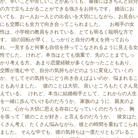
が、辛いことや苦しいことがあっても、最後にはきちんと自分
の力で立ち上がることができる強さをお持ちです。 婚活にお
いても、お一人お一人との出会いを大切にしながら、お見合い
にも交際にも全力で向き合ってこられました。 お相手の女
性は、小学校の教員をされている、とても明るく聡明な方で
す。 頭の回転が早く、しっかりと自分の考えを持っておら
れ、一見すると何事も自信を持ってこなされるように見える女
性でした。 けれど、本当はとても慎重で、先のことまでしっ
かり考える方。 あまり恋愛経験が多くなかったこともあり、
交際が進む中で、自分の気持ちがどのように変化していくの
か、そしてその気持ちにどう向き合えばよいのか、悩まれるこ
ともありました。 彼のことは大切。 良いところもたくさん見
えている。 けれど、本当に結婚相手として、これからの人生
を一緒に歩んでいけるのだろうか。 家族のように、親友のよ
うに、心から大切に思える存在になっていくのだろうか。 胸
を張って「彼のことが好き」と言えるのだろうか。 彼女はた
くさん考え、たくさん悩みながら、彼との時間を重ねてこられ
ました。 そんな中でも、彼の気持ちは一度たりともブレるこ