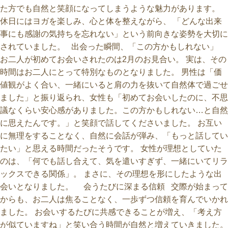
た方でも自然と笑顔になってしまうような魅力があります。
休日にはヨガを楽しみ、心と体を整えながら、 「どんな出来
事にも感謝の気持ちを忘れない」という前向きな姿勢を大切に
されていました。 出会った瞬間、「この方かもしれない」
お二人が初めてお会いされたのは2月のお見合い。 実は、その
時間はお二人にとって特別なものとなりました。 男性は「価
値観がよく合い、一緒にいると肩の力を抜いて自然体で過ごせ
ました」と振り返られ、女性も「初めてお会いしたのに、不思
議なくらい安心感がありました。この方かもしれない…と自然
に思えたんです。」と笑顔で話してくださいました。 お互い
に無理をすることなく、自然に会話が弾み、「もっと話してい
たい」と思える時間だったそうです。 女性が理想としていた
のは、「何でも話し合えて、気を遣いすぎず、一緒にいてリラ
ックスできる関係」。 まさに、その理想を形にしたような出
会いとなりました。 会うたびに深まる信頼 交際が始まって
からも、お二人は焦ることなく、一歩ずつ信頼を育んでいかれ
ました。 お会いするたびに共感できることが増え、「考え方
が似ていますね」と笑い合う時間が自然と増えていきました。