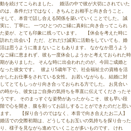
動を続けてこられました。 婚活の中で彼が大切にされていた
のは、条件だけではなく、きちんとお相手と向き合うこと。
そして、本音で話し合える関係を築いていくことでした。 誠
実に、丁寧に。 一つひとつのご縁に真剣に向き合ってこられ
た姿が、とても印象に残っています。 【休会を考えた時に
訪れた出会い】 ただ、どれだけ誠実に活動をしていても、婚
活は思うように進まないこともあります。 なかなか思うよう
なご縁に恵まれず、彼も一度休会しようかと考えておられた時
期がありました。 そんな時に出会われたのが、今回ご成婚と
なった彼女です。 彼より5歳年下で、社会福祉士の資格を活
かしたお仕事をされている女性。 お若いながらも、結婚に対
してとてもしっかり向き合っておられる方でした。 お見合い
の時から、彼女はご自身の気持ちを率直に伝えてくださったそ
うです。 そのまっすぐな姿勢があったからこそ、彼も早い段
階で心を開き、腹を割ってお話しすることができたのだと思い
ます。 【探り合うのではなく、本音で向き合えたお二人】
婚活での交際初期は、どうしてもお互いの気持ちを探り合った
り、様子を見ながら進めていくことが多いものです。 けれ