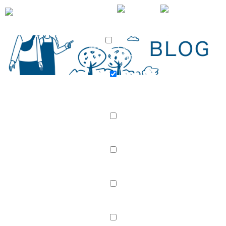
サービス案内
プラン・料金
プラン・料金
20代応援プラン
親御様 無料結婚相談
婚活イベ
ント「SC-Party」
店舗案内
店舗紹介
スタッフ紹介
スタッフブログ
会社概要
採用情報
婚活レポート
お見合い・成婚実績
成婚Story
成婚報告ブログ
口コミ・評判
コラム･ブログ
コラム
ブログ
はじめての方へ
資料請求
無料相談
婚活イベント「SC-Party」