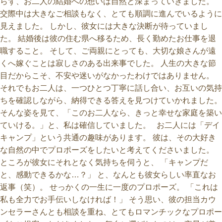
らず、お二人の結婚への想いは自然と深まっていきました。
交際中は大きなご相談もなく、とても順調に進んでいるように
見えました。 しかし、彼女には大きな決断が待っていまし
た。 結婚後は彼の住む県へ移るため、長く勤めたお仕事を退
職すること。 そして、ご両親にとっても、大切な娘さんが遠
くへ嫁ぐことは寂しさのある出来事でした。 人生の大きな節
目だからこそ、不安や迷いがなかったわけではありません。
それでもお二人は、一つひとつ丁寧に話し合い、お互いの気持
ちを確認しながら、納得できる答えを見つけていかれました。
そんな姿を見て、「このお二人なら、きっと幸せな家庭を築い
ていける。」と、私は確信していました。 お二人には「デイ
キャンプ」という共通の趣味があります。 彼は、その大好き
な自然の中でプロポーズをしたいと考えてくださいました。
ところが彼女にそれとなく気持ちを伺うと、 「キャンプだ
と、感動できるかな…？」 と、なんとも彼女らしい率直なお
返事（笑）。 せっかくの一生に一度のプロポーズ。 「これは
私も全力でお手伝いしなければ！」 そう思い、彼の担当カウ
ンセラーさんとも相談を重ね、とてもロマンチックなプロポー