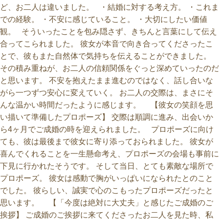
ど、お二人は違いました。 ・結婚に対する考え方。 ・これま
での経験。 ・不安に感じていること。 ・大切にしたい価値
観。 そういったことを包み隠さず、きちんと言葉にして伝え
合ってこられました。 彼女が本音で向き合ってくださったこ
とで、彼もまた自然体で気持ちを伝えることができました。
その積み重ねが、お二人の信頼関係をぐっと深めていったのだ
と思います。 不安を抱えたまま進むのではなく、話し合いな
がら一つずつ安心に変えていく。 お二人の交際は、まさにそ
んな温かい時間だったように感じます。 【彼女の笑顔を思
い描いて準備したプロポーズ】 交際は順調に進み、出会いか
ら4ヶ月でご成婚の時を迎えられました。 プロポーズに向け
ても、彼は最後まで彼女に寄り添っておられました。 彼女が
喜んでくれることを一生懸命考え、プロポーズの会場も事前に
下見に行かれたそうです。 そして当日、とても素敵な場所で
プロポーズ。 彼女は感動で胸がいっぱいになられたとのこと
でした。 彼らしい、誠実で心のこもったプロポーズだったと
思います。 【「今度は絶対に大丈夫」と感じたご成婚のご
挨拶】 ご成婚のご挨拶に来てくださったお二人を見た時、私