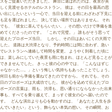
ズをご提案いただきました。 舞台に選ばれたのは、夜景が美
しく見渡せるホテルのレストラン。 彼は、その日を最高の思
い出にしたいという一心で、当日を迎える前にわざわざ下見に
も足を運ばれました。 決して近い場所ではありません。 それ
でも、「彼女に喜んでもらいたい。」その想いだけで準備を進
めてくださったのです。 「これで完璧。」 誰もがそう思って
迎えたプロポーズ当日。 しかし、その日はあいにくの大雨で
した。 道路は大渋滞となり、予約時間には間に合わず、急い
でレストランへ連絡して時間を変更。 ようやく到着した頃に
は、楽しみにしていた夜景も雨に包まれ、ほとんど見ることが
できませんでした。 きっと彼の心の中では、「こんなはずじ
ゃなかった…。」という悔しい気持ちもあったことでしょう。
何日も前から準備を重ねてきたのですから。 それでも、その
日のプロポーズは大成功でした。 彼が心を込めて伝えたプロ
ポーズの言葉は、雨も、渋滞も、思い通りにならなかった出来
事も、すべてを乗り越えて、まっすぐ彼女の心へ届いたので
す。 どんな演出よりも心を動かすのは、「あなたと人生を歩
んでいきたい」という、飾らない本気の想い。 その瞬間、お