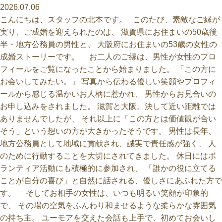
2026.07.06
こんにちは、スタッフの北本です。 このたび、素敵なご縁が
実り、ご成婚を迎えられたのは、 滋賀県にお住まいの50歳後
半・地方公務員の男性と、 大阪府にお住まいの53歳の女性の
成婚ストーリーです。 お二人のご縁は、男性が女性のプロ
フィールをご覧になったことから始まりました。 「この方に
お会いしてみたい。」 写真から伝わる優しい笑顔やプロフィ
ールから感じる温かいお人柄に惹かれ、 男性からお見合いの
お申し込みをされました。 滋賀と大阪。決して近い距離では
ありませんでしたが、 それ以上に「この方とは価値観が合い
そう」という想いの方が大きかったそうです。 男性は長年、
地方公務員として地域に貢献され、誠実で責任感が強く、 人
のために行動することを大切にされてきました。 休日にはボ
ランティア活動にも積極的に参加され、 「誰かの役に立てる
ことが自分の喜び」と自然に話される、優しさにあふれた方で
す。 そしてお相手の女性は、いつも明るい笑顔が印象的
で、 その場の空気をふんわり和ませるような柔らかな雰囲気
の持ち主。 ユーモアを交えた会話も上手で、初めてお会いし