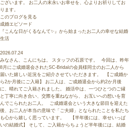
ございます。 お二人の末永いお幸せを、心よりお祈りしてお
ります。
このブログを見る
『こんな日がくるなんて✨』から始まったお二人の幸せな結婚
生活
2026.07.24
みなさん、こんにちは。 スタッフの石原です。 今回は、昨年
8月にご成婚退会されたSC-Bridalの会員様同士のお二人から
届いた嬉しい近況をご紹介させていただきます。 【ご成婚か
ら2か月後にご入籍】 お二人は、ご成婚退会から約2か月後
に、晴れてご入籍されました。 婚活中は、一つひとつのご縁
と丁寧に向き合い、交際を重ねながら、 お互いへの想いを育
んでこられたお二人。 ご成婚退会という大きな節目を迎えた
後、お二人が本当の意味で「ご夫婦」となられたことを私たち
も心から嬉しく思っています。 【半年後には、幸せいっぱ
いの結婚式】 そして、ご入籍からちょうど半年後には、結婚