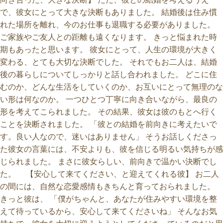
で、彼女にとって大きな決断もありました。 結婚後は住み慣
れた場所を離れ、今のお仕事も退職する必要がありました。
ご家族やご友人との距離も遠くなります。 きっと悩まれた時
期もあったと思います。 彼女にとって、人生の環境が大きく
変わる、とても大切な決断でした。 それでもお二人は、結婚
後の暮らしについてしっかりと話し合われました。 どこに住
むのか、どんな生活をしていくのか、お互いにとって無理のな
い形は何なのか。 一つひとつ丁寧に向き合いながら、最良の
形を考えてこられました。 その結果、彼女は彼のもとへ行く
ことを決断されました。 「彼との結婚を前向きに考えたいで
す。良い人なので、迷いはありません」 そうお話しくださっ
た彼女の言葉には、不安よりも、彼を信じる明るい気持ちが感
じられました。 まさに彼女らしい、前向きで温かい決断でし
た。 【安心して来てください、と迎えてくれる彼】 お二人
の間には、自然な恋愛感情もきちんと育っておられました。
きっと彼は、 「僕がちゃんと、あなたが住みやすい環境を整
えて待っているから、安心して来てくださいね」 そんなお気