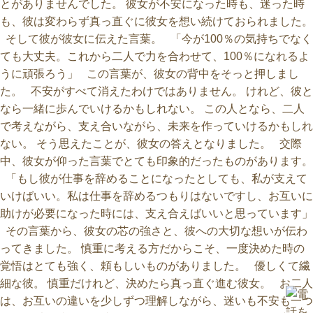
とがありませんでした。 彼女が不安になった時も、迷った時
も、彼は変わらず真っ直ぐに彼女を想い続けておられました。
そして彼が彼女に伝えた言葉。 「今が100％の気持ちでなく
ても大丈夫。これから二人で力を合わせて、100％になれるよ
うに頑張ろう」 この言葉が、彼女の背中をそっと押しまし
た。 不安がすべて消えたわけではありません。 けれど、彼と
なら一緒に歩んでいけるかもしれない。 この人となら、二人
で考えながら、支え合いながら、未来を作っていけるかもしれ
ない。 そう思えたことが、彼女の答えとなりました。 交際
中、彼女が仰った言葉でとても印象的だったものがあります。
「もし彼が仕事を辞めることになったとしても、私が支えて
いけばいい。私は仕事を辞めるつもりはないですし、お互いに
助けが必要になった時には、支え合えばいいと思っています」
その言葉から、彼女の芯の強さと、彼への大切な想いが伝わ
ってきました。 慎重に考える方だからこそ、一度決めた時の
覚悟はとても強く、頼もしいものがありました。 優しくて繊
細な彼。 慎重だけれど、決めたら真っ直ぐ進む彼女。 お二人
は、お互いの違いを少しずつ理解しながら、迷いも不安も一つ