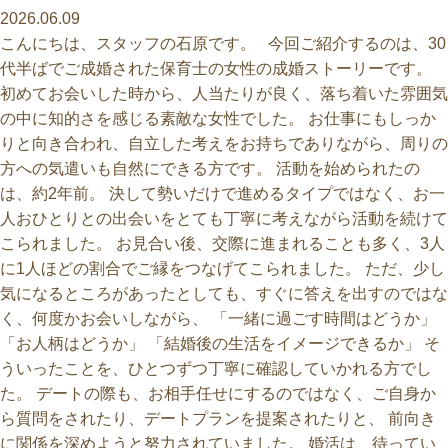
2026.06.09
こんにちは、スタッフの石原です。 今回ご紹介するのは、30
代半ばでご成婚された保育士の女性の成婚ストーリーです。
初めてお会いした時から、人当たりが良く、落ち着いた雰囲気
の中に知的さを感じる素敵な女性でした。 お仕事にもしっか
りと向き合われ、自立した考えをお持ちでありながら、周りの
方への気遣いも自然にできる方です。 活動を始められたの
は、約2年前。 決して勢いだけで進めるタイプではなく、お一
人おひとりとの出会いをとても丁寧に考えながら活動を続けて
こられました。 お見合い後、交際に進まれることも多く、3人
に1人ほどの割合でご縁をつなげてこられました。 ただ、少し
気になるところがあったとしても、すぐに答えを出すのではな
く、何度かお会いしながら、 「一緒に過ごす時間はどうか」
「お人柄はどうか」 「結婚後の生活をイメージできるか」 そ
ういったことを、ひとつずつ丁寧に確認していかれる方でし
た。 デートの際も、お相手任せにするのではなく、ご自身か
ら質問をされたり、デートプランを提案されたりと、 前向き
に関係を深めようと努力されていました。 婚活は、待ってい