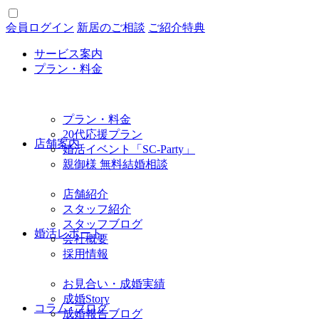
会員ログイン
新居のご相談
ご紹介特典
サービス案内
プラン・料金
プラン・料金
20代応援プラン
店舗案内
婚活イベント「SC-Party」
親御様 無料結婚相談
店舗紹介
スタッフ紹介
スタッフブログ
婚活レポート
会社概要
採用情報
お見合い・成婚実績
成婚Story
コラム･ブログ
成婚報告ブログ