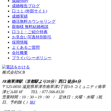
成婚Story
成婚報告ブログ
口コミ
(外部サイト)
成婚実績
婚活無料カウンセリング
親御様 無料結婚相談
口コミ・ご紹介特典
お見合い写真特別割引
採用情報
よくあるご質問
会社概要
プライバシーポリシー
株式会社SCB
JR南草津駅〈京都駅より20分〉西口 徒歩4分
〒525-0050 滋賀県草津市南草津2丁目3-9 コミュニティ南草
津ビルIII 4F TEL：077-566-8120
営業時間：10：30～19：00 / 定休日：火曜・水曜（祝
日、予約除く）
IBJ