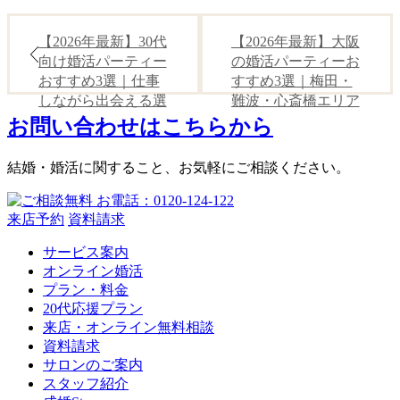
【2026年最新】30代
【2026年最新】大阪
向け婚活パーティー
の婚活パーティーお
おすすめ3選｜仕事
すすめ3選｜梅田・
しながら出会える選
難波・心斎橋エリア
び方
完全ガイド
お問い合わせはこちらから
結婚・婚活に関すること、お気軽にご相談ください。
来店予約
資料請求
サービス案内
オンライン婚活
プラン・料金
20代応援プラン
来店・オンライン無料相談
資料請求
サロンのご案内
スタッフ紹介