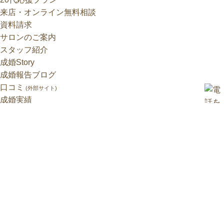
来店・オンライン無料相談
資料請求
サロンのご案内
スタッフ紹介
成婚Story
成婚報告ブログ
口コミ
(外部サイト)
成婚実績
婚活無料カウンセリング
親御様 無料結婚相談
口コミ・ご紹介特典
お見合い写真特別割引
採用情報
よくあるご質問
会社概要
プライバシーポリシー
株式会社SCB