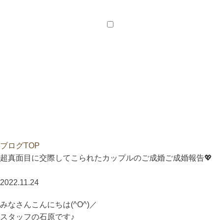
会員様メニュー
会員ログイン
新居のご相談
ご紹介特典
ブログTOP
超真面目に交際してこられたカップルのご成婚ご成婚報告💖
2022.11.24
みなさんこんにちは(^O^)／
スタッフの石原です♪