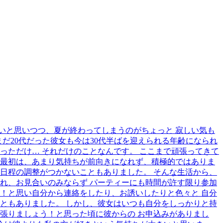
いと思いつつ、夏が終わってしまうのがちょっと 寂しい気も
まだ20代だった彼女も今は30代半ばを迎えられる年齢になられ
っただけ… それだけのことなんです。 ここまで頑張ってきて
 最初は、あまり気持ちが前向きになれず、積極的ではありま
日程の調整がつかないこともありました。 そんな生活から、
れ、お見合いのみならず パーティーにも時間が許す限り参加
！と思い自分から連絡をしたり、お誘いしたりと色々と 自分
ともありました。 しかし、彼女はいつも自分をしっかりと持
張りましょう！と思った頃に彼からの お申込みがありまし