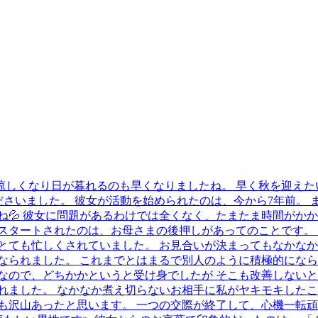
涼しくなり日が暮れるのも早くなりましたね。 早く秋を迎えた
ださいました。 彼女が活動を始められたのは、今から7年前。 
ね💦 彼女に問題があるわけでは全くなく、たまたま時間がかか
スタートされたのは、お母さまの後押しがあってのことです。
とても忙しくされていました。 お見合いが決まってもなかなか
なられました。 これまでとはまるで別人のように積極的になら
なので、どちかかというと受け身でしたが そこも改善しないと
れました。 なかなか煮え切らないお相手に私がヤキモキしたこ
も沢山あったと思います。 一つの交際が終了して、心機一転頑