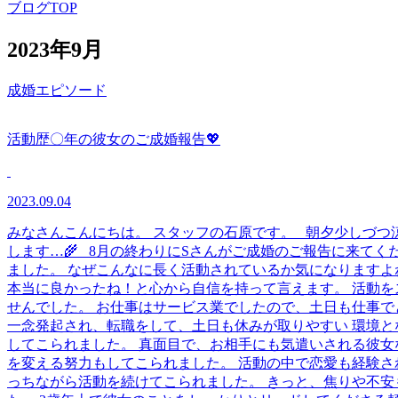
ブログTOP
2023年9月
成婚エピソード
活動歴〇年の彼女のご成婚報告💖
2023.09.04
みなさんこんにちは。 スタッフの石原です。 朝夕少しづつ
します…🌾 8月の終わりにSさんがご成婚のご報告に来てく
ました。 なぜこんなに長く活動されているか気になりますよ
本当に良かったね！と心から自信を持って言えます。 活動を
せんでした。 お仕事はサービス業でしたので、土日も仕事で
一念発起され、転職をして、土日も休みが取りやすい 環境と
してこられました。 真面目で、お相手にも気遣いされる彼女
を変える努力もしてこられました。 活動の中で恋愛も経験さ
っちながら活動を続けてこられました。 きっと、焦りや不安