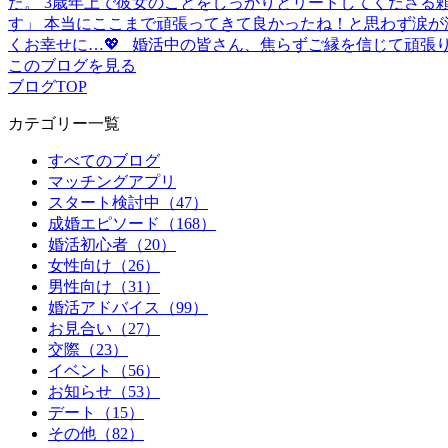
た。 3歳年上で彼女のことをしっかりとリードしてくださる
す」 本当にここまで頑張ってきて良かったね！と思わず涙が
くお幸せに…💖 婚活中の皆さん、焦らずご縁を信じて
このブログを見る
ブログTOP
カテゴリー一覧
すべてのブログ
マッチングアプリ
スタート検討中（47）
成婚エピソード（168）
婚活初心者（20）
女性向け（26）
男性向け（31）
婚活アドバイス（99）
お見合い（27）
交際（23）
イベント（56）
お知らせ（53）
デート（15）
その他（82）