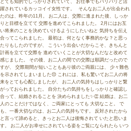
とても知的でしっかりされていて、 お仕事でもバリバリと活
躍されているカッコイイ女性です。 そんなお二人が出会われ
たのは、昨年の11月。 お二人は、交際に進まれた後、しっか
りと目標を立てて 交際を進めてこられました。 2月にはお互
い将来のことを決めていけるようにしたいねと 気持ちを伝え
合ってこられました。 最初は、何となく事務的かな？と思っ
たりもしたのですが、 こういう出会いだからこそ、きちんと
計画を立てて交際を 進めていくことが大切なんだなと改めて
感じました。 その後、お二人の間での交際は順調だったので
すが、 交際期間が短いこともあり彼のご両親には、 少々難色
を示されてしまいました😔 これには、私も驚いてお二人の将
来をとても心配しましたが、 お二人の気持ちはしっかりと繋
がっておられました。 自分たちの気持ちをしっかりと確認し
合って、結婚されることを 決められました✨👏 結婚は、お二
人のことだけではなく、ご両家にとっても 大切なこと。 で
も、一番大切なのは、お二人の気持ちです。 反対されたから
と言って諦めると、きっとお二人は後悔されて いたと思いま
す。 お二人がお幸せにされている姿をご覧になられたら いつ