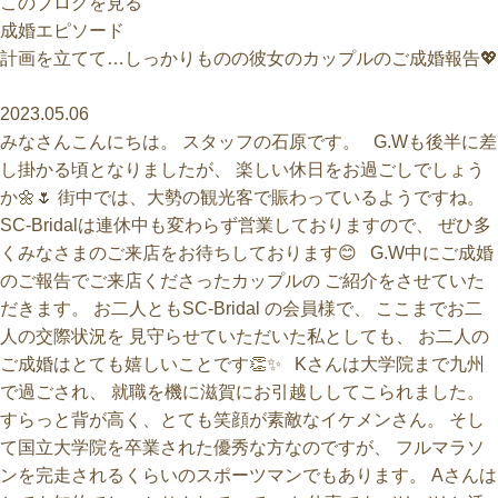
このブログを見る
計画を立てて…しっかりものの彼女のカップルのご成婚報告💖
2023.05.06
みなさんこんにちは。 スタッフの石原です。 G.Wも後半に差
し掛かる頃となりましたが、 楽しい休日をお過ごしでしょう
か🌼🌷 街中では、大勢の観光客で賑わっているようですね。
SC-Bridalは連休中も変わらず営業しておりますので、 ぜひ多
くみなさまのご来店をお待ちしております😊 G.W中にご成婚
のご報告でご来店くださったカップルの ご紹介をさせていた
だきます。 お二人ともSC-Bridal の会員様で、 ここまでお二
人の交際状況を 見守らせていただいた私としても、 お二人の
ご成婚はとても嬉しいことです👏✨ Kさんは大学院まで九州
で過ごされ、 就職を機に滋賀にお引越ししてこられました。
すらっと背が高く、とても笑顔が素敵なイケメンさん。 そし
て国立大学院を卒業された優秀な方なのですが、 フルマラソ
ンを完走されるくらいのスポーツマンでもあります。 Aさんは