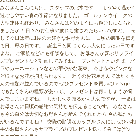
2023.05.14
みなさんこんにちは。 スタッフの北本です。 ようやく温かく
過ごしやすい春の季節になりました。 ゴールデンウイークの
大型連休も終わり、 みなさんはどのようにお過ごしになられ
ましたか？ 日々のお仕事の疲れも癒されたらいいですね。 そ
して今日は年に1度の大好きなお母さんに、 日頃の感謝を伝え
る日、母の日です。 誕生日と同じくらい大切にしたい日です
よね。 ご家族などにも相談をして、 お母さんが喜ぶサプライ
ズプレゼントなど計画してみてね。 プレゼントといえば、バ
ラやカーネーションなどの華やかな花束。 今は赤やピンクな
ど様々なお花が揃えられます。 近くのお花屋さんではたくさ
んの種類が並んでいるので ぜひプレゼントを買いにLet's go
でもたくさんの種類があって、 プレゼントは何にしょうか悩
んでしまいますね。 しかし何を贈るかも大切ですが、 一番は
お母さんに日頃の感謝の気持ちを伝えることです。 みなさん
も今の自分は大切なお母さんが産んでくれたから 今の私たち
がいるんですよね！ 交際の順調なカップルさんには ぜひお相
手のお母さんへもサプライズのプレゼント送ってみては(^^♪