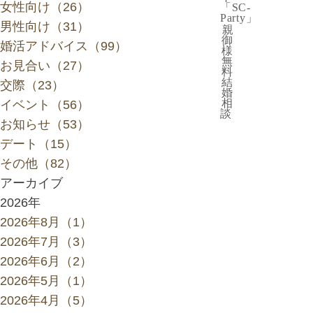
女性向け（26）
「SC-
Party」
男性向け（31）
親
御
婚活アドバイス（99）
様
無
お見合い（27）
料
結
交際（23）
婚
相
イベント（56）
談
お知らせ（53）
デート（15）
その他（82）
アーカイブ
2026年
2026年8月（1）
2026年7月（3）
2026年6月（2）
2026年5月（1）
2026年4月（5）