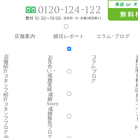
サービス案内
店舗案内
婚活レポート
コラム･ブログ
プラン・料金
金
20代応援プラン
親御様 無料結婚相談
婚活イベント「SC
店
お
コ
店舗案内
舗
見
ラ
紹
合
ム
介
い・
ブ
成
ス
ロ
店舗紹介
スタッフ紹介
スタッフブログ
会社概要
採用情
婚
タ
グ
婚活レポート
実
ッ
績
フ
紹
成
介
婚
見合い・成婚実績
成婚Story
成婚報告ブログ
口コミ・
Story
ス
コラム･ブログ
タ
成
ッ
婚
フ
報
コラム
ブログ
ブ
告
はじめての方へ
ロ
ブ
P
グ
ロ
グ
会