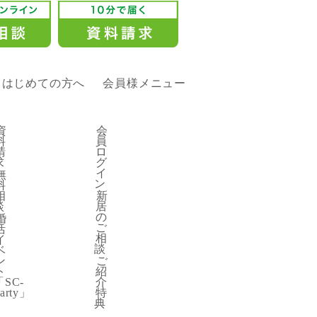
はじめての方へ
会員様メニュー
-Party」
資
会
料
員
請
ロ
求
グ
イ
無
報
ン
料
相
新
談
居
の
婚
ご
評判
活
相
イ
談
ベ
ン
ご
ト
紹
「SC-
介
arty」
特
典