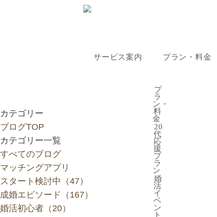
サービス案内
プラン・料金
プラン・料
プ
ラ
ン・
料
カテゴリー
金
ブログTOP
20
代
カテゴリー一覧
応
援
すべてのブログ
プ
お
ラ
マッチングアプリ
ン
婚
スタート検討中（47）
活
イ
成婚エピソード（167）
ベ
婚活初心者（20）
ン
ト