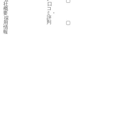
社
口
資料請求
無料相談
婚活イベント「SC-Party」
概
コ
会員様メニュー
要
ミ・
評
採
判
用
情
会員ログイン
新居のご相談
ご紹介特典
報