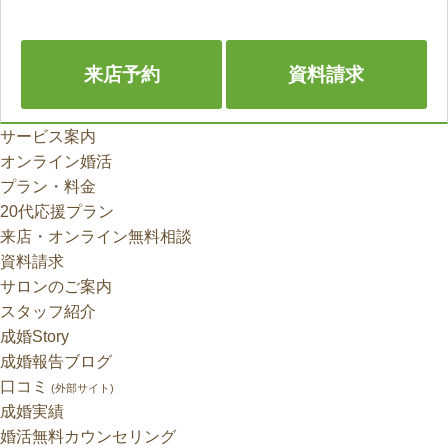
切に迎えようとしてくださっている
のだと思います。 住み慣れた場所を
離れることは、彼女にとって大きな
来店予約
資料請求
決断だったと思います。 それでも、
彼のお人柄や、お二人でしっかり話
し合ってこられた時間が、彼女の背
中をそっと押してくれたのだと感じ
サービス案内
ます。 自然体でいられて、安心でき
オンライン婚活
て、これからの未来を一緒に考えて
プラン・料金
いけるお相手。 そんな素敵なご縁に
巡り会われたことをは、本当に素晴
20代応援プラン
らしいご縁だと感じます。 【これ
来店・オンライン無料相談
から未来に向けて】 明るく、素直
資料請求
で、周りの人を温かい気持ちにして
くださる彼女。 これからは、大切な
サロンのご案内
彼と一緒に、新しい場所で新しい生
スタッフ紹介
活をスタートされます。 きっと彼女
成婚Story
なら、どんな環境でも前向きに楽し
みながら、穏やかで温かいご家庭を
成婚報告ブログ
築いていかれることと思います。 お
口コミ
(外部サイト)
二人のこれからの人生が、笑顔あふ
成婚実績
れる幸せな日々となりますよう、ス
タッフ一同心より願っております。
婚活無料カウンセリング