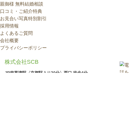
このたびはご成婚、本当におめでと
親御様 無料結婚相談
うございます。
口コミ・ご紹介特典
お見合い写真特別割引
採用情報
よくあるご質問
会社概要
プライバシーポリシー
株式会社SCB
JR南草津駅〈京都駅より20分〉西口 徒歩4分
〒525-0050 滋賀県草津市南草津2丁目3-9 コミュニティ南草津ビ
ルIII 4F TEL：077-566-8120
営業時間：10：30～19：00 / 定休日：火曜・水曜（祝日、予
約除く）
IBJ
c SCB All rights reserved.