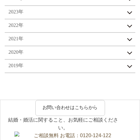
と思います。 彼女にとって、人生の
を出して一歩踏み出すことで人生は
環境が大きく変わる、とても大切な
大きく変わることを、 私たちに改め
2023年
決断でした。 それでもお二人は、結
て教えてくださいました。 これから
婚後の暮らしについてしっかりと話
は、お互いへの感謝と思いやりを大
2022年
し合われました。 どこに住むのか、
切に、 笑顔あふれる温かな家庭を築
どんな生活をしていくのか、お互い
かれていくことでしょう。 スタッフ
2021年
にとって無理のない形は何なのか。
一同、お二人の末永いお幸せを心よ
一つひとつ丁寧に向き合いながら、
りお祈りしております。 このたび
最良の形を考えてこられました。 そ
は、ご成婚誠におめでとうございま
2020年
の結果、彼女は彼のもとへ行くこと
す。
を決断されました。 「彼との結婚を
2019年
前向きに考えたいです。良い人なの
で、迷いはありません」 そうお話し
くださった彼女の言葉には、不安よ
りも、彼を信じる明るい気持ちが感
じられました。 まさに彼女らしい、
前向きで温かい決断でした。 【安
心して来てください、と迎えてくれ
お問い合わせはこちらから
る彼】 お二人の間には、自然な恋愛
感情もきちんと育っておられまし
結婚・婚活に関すること、お気軽にご相談くださ
た。 きっと彼は、 「僕がちゃんと、
い。
あなたが住みやすい環境を整えて待
っているから、安心して来てくださ
いね」 そんなお気持ちで、彼女を大