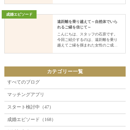
まいの50歳後半・地方公務員の男性
が本当の意味で「ご夫婦」となられ
と、 大阪府にお住まいの53歳の女性
たことを私たちも心から嬉しく思っ
の成婚ストーリーです。 お二人の
ています。 【半年後には、幸せい
ご縁は、男性が女性のプロフィール
っぱいの結婚式】 そして、ご入籍か
遠距離を乗り越えて～自然体でいら
をご覧になったことから始まりまし
らちょうど半年後には、結婚式を挙
れるご縁を信じて～
た。 「この方にお会いしてみた
げられました。 その際は、ご主人様
こんにちは、スタッフの石原です。
い。」 写真から伝わる優しい笑顔や
からのお知らせでした。 ご報告とと
今回ご紹介するのは、遠距離を乗り
プロフィールから感じる温かいお人
もにお送りいただいたお写真には、
越えてご縁を掴まれた女性のご成婚
柄に惹かれ、 男性からお見合いのお
晴れやかな装いに身を包み、幸せい
ストーリーです。 彼女は理学療法士
申し込みをされました。 滋賀と大
っぱいの笑顔を浮かべるお二人の姿
としてお仕事をされている、とても
阪。決して近い距離ではありません
がありました。 活動中のお二人のこ
明るく、素直で温かいお人柄の女性
でしたが、 それ以上に「この方とは
とを思い返しながらお写真を拝見し
です。 お話をしていると、周りの人
価値観が合いそう」という想いの方
ていると、ご縁がつながった日のこ
カテゴリー一覧
まで自然と明るい気持ちにさせてく
が大きかったそうです。 男性は長
とや、 交際中にお話しを伺った日々
ださるような、前向きで優しい雰囲
年、地方公務員として地域に貢献さ
が思い出され、胸がいっぱいになり
すべてのブログ
気をお持ちの方でした。 何事もポジ
れ、誠実で責任感が強く、 人のため
ました。 SC-Bridalを通じて出会われ
ティブに受け止められ、人の良いと
に行動することを大切にされてきま
たお二人が、多くの方々に祝福され
マッチングアプリ
ころを見つけるのがとても上手な
した。 休日にはボランティア活動に
ながら結婚式の日を迎えられたこと
方。 本当にお人柄の良さがにじみ出
も積極的に参加され、 「誰かの役に
は、 私たちスタッフにとっても、本
ている、そんな素敵な女性でした。
立てることが自分の喜び」と自然に
当に感慨深いことです。 【新婚
スタート検討中（47）
【もう一度、相談所で活動すること
話される、優しさにあふれた方で
旅行は憧れのフランスへ】 結婚式の
への迷い】 実は彼女は、30代の頃に
す。 そしてお相手の女性は、いつ
後には、新婚旅行でフランスへ行っ
成婚エピソード（168）
別の結婚相談所で活動されたご経験
も明るい笑顔が印象的で、 その場の
てこられたそうです。 その際は、奥
がありました。 その時はあまり良い
空気をふんわり和ませるような柔ら
様からのお知らせでした。 美しい街