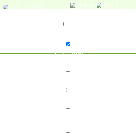
サービス案内
プラン・料金
プラン・料金
20代応援プラン
親御様 無料結婚相談
婚活イベ
ント「SC-Party」
店舗案内
店舗紹介
スタッフ紹介
スタッフブログ
会社概要
採用情報
婚活レポート
お見合い・成婚実績
成婚Story
成婚報告ブログ
口コミ・評判
コラム･ブログ
コラム
ブログ
はじめての方へ
資料請求
無料相談
婚活イベント「SC-Party」