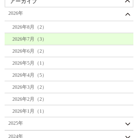
画面越しではありましたが、お話は
も話し合えて、気を遣いすぎず、一
アーカイブ
さったことを ご紹介しました。 その
とても楽しく盛り上がり、 「またお
緒にいてリラックスできる関係」。
お二人が、結婚式を挙げ、新婚旅行
会いしたい」 とお互いに感じられ、
まさに、その理想を形にしたような
を楽しまれ、ご夫婦として新しい人
2026年
交際へと進まれました。 【距離を
出会いとなりました。 会うたびに
生を歩んでおられることがなんだか
越えて育まれた、心地よい関係】 お
深まる信頼 交際が始まってからも、
不思議な気持ちになります。 これか
2026年8月（2）
二人は中間地点でお会いしたり、お
お二人は焦ることなく、一歩ずつ信
らも、お二人らしく、笑顔の絶えな
互いの住まいの近くまで出向いたり
頼を育んでいかれました。 お会いす
い温かいご家庭を築いていっていた
2026年7月（3）
しながら、時間を作ってデートを重
るたびに共感できることが増え、
だきたいと願っております。 そし
ねてこられました。 ご様子を伺って
「考え方が似ていますね」と笑い合
て、いつの日かご家族が増えられた
2026年6月（2）
いると、彼と一緒にいる時の彼女
う時間が自然と増えていきました。
際には、また嬉しいご報告を聞かせ
は、最初からとても自然体でした。
嬉しかった出来事も、不安な気持ち
ていただけることを、 今から楽しみ
2026年5月（1）
無理をしなくても会話が弾み、気を
も、お互いに素直に話し合える関
にしています✨
遣いすぎることなく、居心地よく過
係。 「一緒にいると安心する。」 そ
2026年4月（5）
ごせたそうです。 旅行や散策など、
んな気持ちは、回数を重ねるごとに
共通の趣味もあり、デートの時間は
確信へと変わっていきました。 そ
2026年3月（2）
いつも楽しく、自然と距離が縮まっ
して、お見合いからわずか3か月。 お
ていかれました。 【結婚に向けて
二人は「この人となら、これからの
2026年2月（2）
向き合った、大きな決断】 ただ、彼
人生も笑顔で歩んでいける」と 同じ
との結婚を考えるうえで、彼女にと
気持ちを確かめ合い、ご成婚という
2026年1月（1）
って大きな決断もありました。 結婚
幸せなゴールを迎えられました。 人
後は住み慣れた場所を離れ、今のお
生は、何歳からでも新しい幸せを見
2025年
仕事も退職する必要がありました。
つけることができます。 お二人のご
ご家族やご友人との距離も遠くなり
成婚は、「自然体でいられる相手」
ます。 きっと悩まれた時期もあった
と出会うことの大切さ、 そして勇気
2024年