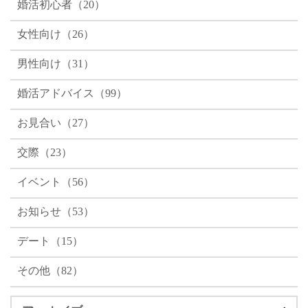
婚活初心者（20）
思い出がなかったそうで、もう一度
かな雰囲気の持ち主。 ユーモアを交
並みや、歴史ある建物、美味しいお
相談所で活動することには、最初は
えた会話も上手で、初めてお会いし
料理などを楽しみながら、お二人で
女性向け（26）
少し迷いもあったそうです。 それで
た方でも自然と笑顔になってしまう
素敵な時間を過ごされたことと思い
も、日常生活の中だけでは新しい出
ような魅力があります。 休日にはヨ
ます。 お写真からは、ご夫婦となら
会いも少なく、 「まずは話だけでも
ガを楽しみ、心と体を整えながら、
れリラックスしながら旅を楽しまれ
男性向け（31）
聞いてみよう」 そんなお気持ちで、
「どんな出来事にも感謝の気持ちを
ているお二人の様子が伝わってまい
SC-Bridalへお越しくださいました。
忘れない」という前向きな姿勢を大
りました。 結婚式の写真に続き、楽
婚活アドバイス（99）
ご相談に来られた際、スタッフの話
切にされていました。 出会った瞬
しそうな新婚旅行のお写真までお送
しやすさや相談所の雰囲気がご自身
間、「この方かもしれない」 お二人
りいただき、私たちも幸せのお裾分
お見合い（27）
に合っていると感じてくださり、思
が初めてお会いされたのは2月のお見
けをいただいたような温かい気持ち
い切ってご入会を決めてくださいま
合い。 実は、その時間はお二人にと
になりました。 【ご成婚後も続
交際（23）
した。 【5番目のお見合いで出会っ
って特別なものとなりました。 男性
いていく、お二人とのご縁】 結婚相
たご縁】 活動中にお見合いをされた
は「価値観がよく合い、一緒にいる
談所のカウンセラーとして、会員様
のは6名。 その中で、5番目に出会わ
と肩の力を抜いて自然体で過ごせま
のご成婚を見届けられることは、何
イベント（56）
れた男性が、今回ご成婚に至られた
した」と振り返られ、女性も「初め
より嬉しい瞬間です。 そして、ご成
お相手でした。 ご入会から約2か月ほ
てお会いしたのに、不思議なくらい
婚退会後もこのように近況をお知ら
お知らせ（53）
ど経った頃のお出会いです。 お相手
安心感がありました。この方かもし
せいただき、お二人がご夫婦として
は他府県にお住まいの男性でした
れない…と自然に思えたんです。」
幸せに歩んでおられる ことを知るこ
デート（15）
が、プロフィールからとても優しそ
と笑顔で話してくださいました。 お
とができるのは、それ以上に嬉し
うなお人柄が伝わり、趣味も合いそ
互いに無理をすることなく、自然に
く、ありがたいことだと感じていま
うだと感じられたそうです。 彼女の
その他（82）
会話が弾み、「もっと話していた
す。 お二人のご成婚エピソードとし
方からお申し込みをされ、最初のお
い」と思える時間だったそうです。
て、彼女が『こんな日がくるなん
見合いはオンインで行われました。
女性が理想としていたのは、「何で
て…』と幸せいっぱいにお話しくだ