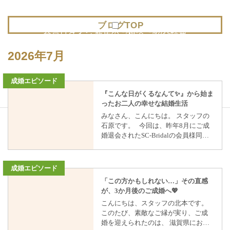
会員様メニュー
ブログTOP
会員ログイン
新居のご相談
ご紹介特典
2026年7月
『こんな日がくるなんて✨』から始ま
ったお二人の幸せな結婚生活
みなさん、こんにちは。 スタッフの
石原です。 今回は、昨年8月にご成
婚退会されたSC-Bridalの会員様同士
のお二人から 届いた嬉しい近況をご
紹介させていただきます。 【ご成婚
から2か月後にご入籍】 お二人は、ご
成婚退会から約2か月後に、晴れてご
「この方かもしれない…」その直感
入籍されました。 婚活中は、一つひ
が、3か月後のご成婚へ💖
とつのご縁と丁寧に向き合い、交際
こんにちは、スタッフの北本です。
を重ねながら、 お互いへの想いを育
このたび、素敵なご縁が実り、ご成
んでこられたお二人。 ご成婚退会と
婚を迎えられたのは、 滋賀県にお住
いう大きな節目を迎えた後、お二人