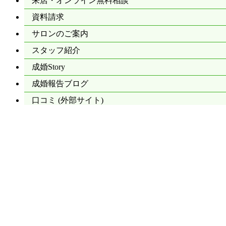
来店・オンライン無料相談
資料請求
サロンのご案内
スタッフ紹介
成婚Story
成婚報告ブログ
口コミ
(外部サイト)
成婚実績
婚活無料カウンセリング
親御様 無料結婚相談
口コミ・ご紹介特典
お見合い写真特別割引
採用情報
よくあるご質問