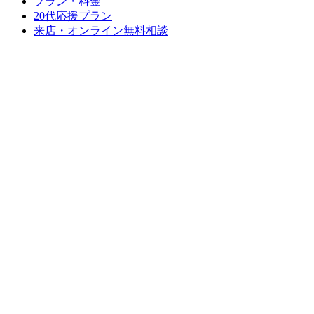
プラン・料金
20代応援プラン
来店・オンライン無料相談
資料請求
サロンのご案内
スタッフ紹介
成婚Story
成婚報告ブログ
口コミ
(外部サイト)
成婚実績
婚活無料カウンセリング
親御様 無料結婚相談
口コミ・ご紹介特典
お見合い写真特別割引
採用情報
よくあるご質問
会社概要
プライバシーポリシー
株式会社SCB