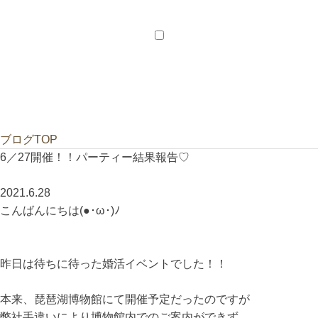
会員様メニュー
会員ログイン
新居のご相談
ご紹介特典
ブログTOP
6／27開催！！パーティー結果報告♡
2021.6.28
こんばんにちは(●･ω･)ﾉ
昨日は待ちに待った婚活イベントでした！！
本来、琵琶湖博物館にて開催予定だったのですが
弊社手違いにより博物館内でのご案内ができず