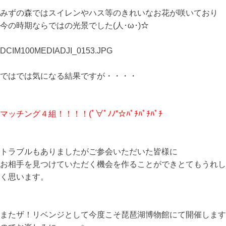
みずの森ではスイレンやハス等のきれいなお花が咲いており
今の時期ならではの光景でした(人･ω･)☆
DCIM100MEDIADJI_0153.JPG
ではでは気になる結果ですが・・・・
マッチング４組！！！！(ﾟ∀ﾟﾉﾉ”☆ﾊﾟﾁﾊﾟﾁﾊﾟﾁ
トラブルもありましたがご参会いただいた皆様に
お相手を見つけていただく機会を作ることができとてもうれし
く思います。
またザ！リベンジとして今度こそ琵琶湖博物館にて開催します