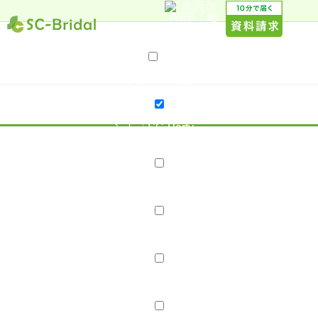
サービス案内
プラン・料金
プラン・料金
20代応援プラン
親御様 無料結婚相談
婚活イベ
ント「SC-Party」
店舗案内
店舗紹介
スタッフ紹介
スタッフブログ
会社概要
採用情報
婚活レポート
お見合い・成婚実績
成婚Story
成婚報告ブログ
口コミ・評判
コラム･ブログ
コラム
ブログ
はじめての方へ
資料請求
無料相談
婚活イベント「SC-Party」