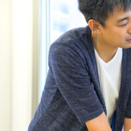
「SC-
Party」
親
御
様
無
料
結
婚
相
談