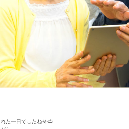
れた一日でしたね🌞⛅