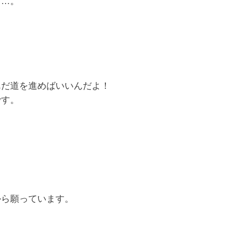
と…。
んだ道を進めばいいんだよ！
です。
から願っています。