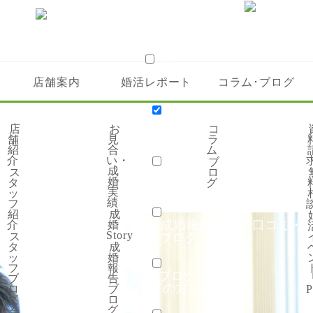
サービス案内
店舗案内
婚活レポート
コラム･ブログ
プラン・料金
金
20代応援プラン
親御様 無料結婚相談
婚活イベント「SC
店
お
コ
店舗案内
舗
見
ラ
紹
合
ム
介
い・
ブ
成
ス
ロ
店舗紹介
スタッフ紹介
スタッフブログ
会社概要
採用情
婚
タ
グ
婚活レポート
実
ッ
績
フ
紹
成
見合い・成婚実績
成婚Story
成婚報告ブログ
口コミ・
介
婚
Story
ス
コラム･ブログ
タ
成
ッ
婚
フ
報
コラム
ブログ
ブ
告
はじめての方へ
ロ
ブ
P
グ
ロ
グ
会