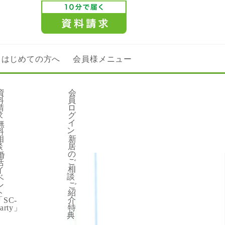
はじめての方へ
会員様メニュー
-Party」
資
会
料
員
請
ロ
求
グ
イ
無
報
ン
料
相
新
談
居
の
婚
評判
ご
活
相
イ
談
ベ
ン
ご
ト
紹
「SC-
介
arty」
特
典