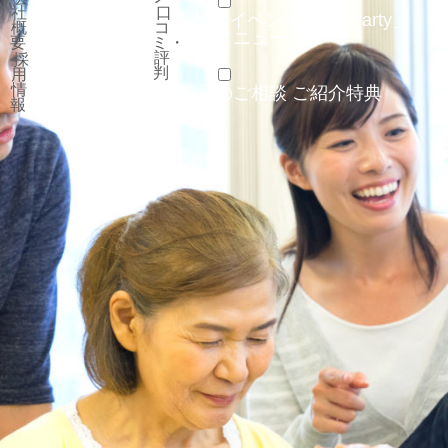
社
口
資料請求
無料相談
婚活イベント「SC-Party」
概
コ
会員様メニュー
要
ミ・
評
採
判
用
情
会員ログイン
新居のご相談
ご紹介特典
報