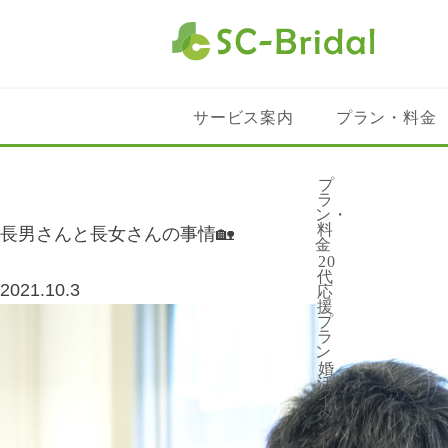
サービス案内
プラン・料金
プラン・料
プ
ラ
ン・
料
長男さんと長女さんの事情🏡
金
20
代
2021.10.3
応
援
お
プ
ラ
ン
婚
活
イ
ベ
ン
ト