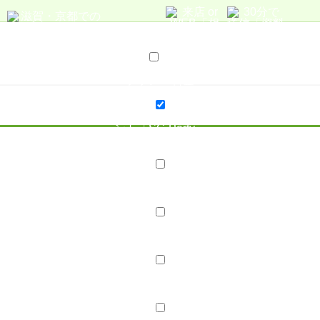
サービス案内
プラン・料金
プラン・料金
20代応援プラン
親御様 無料結婚相談
婚活イベ
ント「SC-Party」
店舗案内
店舗紹介
スタッフ紹介
スタッフブログ
会社概要
採用情報
婚活レポート
お見合い・成婚実績
成婚Story
成婚報告ブログ
口コミ・評判
コラム･ブログ
コラム
ブログ
はじめての方へ
資料請求
無料相談
婚活イベント「SC-Party」