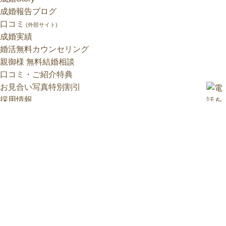
成婚報告ブログ
口コミ
(外部サイト)
成婚実績
婚活無料カウンセリング
親御様 無料結婚相談
口コミ・ご紹介特典
お見合い写真特別割引
採用情報
よくあるご質問
会社概要
プライバシーポリシー
株式会社SCB
JR南草津駅〈京都駅より20分〉西口 徒歩4分
〒525-0050 滋賀県草津市南草津2丁目3-9 コミュニティ南草津ビ
ルIII 4F TEL：077-566-8120
営業時間：10：30～19：00 / 定休日：火曜・水曜（祝日、予