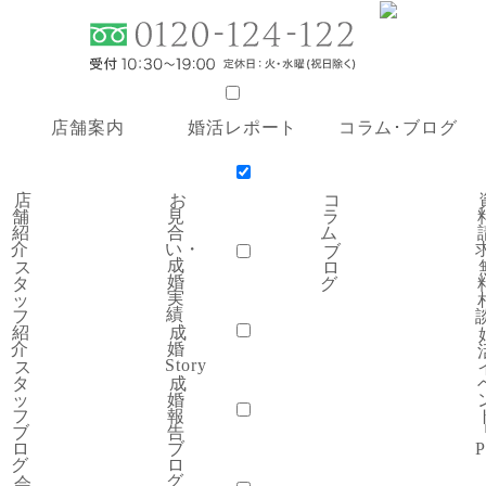
サービス案内
店舗案内
婚活レポート
コラム･ブログ
プラン・料金
金
20代応援プラン
親御様 無料結婚相談
婚活イベント「SC
店
お
コ
店舗案内
舗
見
ラ
紹
合
ム
介
い・
ブ

成
ス
ロ
店舗紹介
スタッフ紹介
スタッフブログ
会社概要
採用情
婚
タ
グ
婚活レポート
実
ッ
績
フ
紹
成
介
婚
見合い・成婚実績
成婚Story
成婚報告ブログ
口コミ・
Story
ス
コラム･ブログ
タ
成
ッ
婚
フ
報
コラム
ブログ
ブ
告
はじめての方へ
ロ
ブ
P

グ
ロ
グ
会