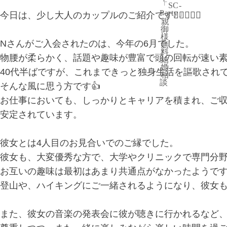
「SC-
Party」
今日は、少し大人のカップルのご紹介です👩🏻‍❤️‍👨🏻
親
御
様
Nさんがご入会されたのは、今年の6月でした。
無
料
物腰が柔らかく、話題や趣味が豊富で頭の回転が速い
結
婚
40代半ばですが、これまできっと独身生活を謳歌され
相
談
そんな風に思う方です👍
お仕事においても、しっかりとキャリアを積まれ、ご
安定されています。
彼女とは4人目のお見合いでのご縁でした。
彼女も、大変優秀な方で、大学やクリニックで専門分
お互いの趣味は最初はあまり共通点がなかったようで
登山や、ハイキングにご一緒されるようになり、彼女も楽
また、彼女の音楽の発表会に彼が聴きに行かれるなど