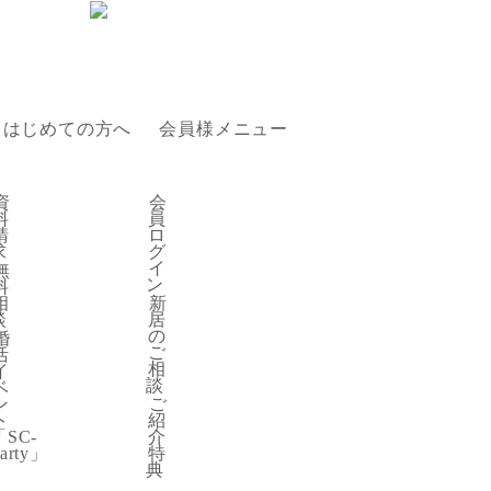
はじめての方へ
会員様メニュー
-Party」
資
会
料
員
請
ロ
求
グ
イ
無
報
ン
料
相
新
談
居
の
婚
ご
評判
活
相
イ
談
ベ
ン
ご
ト
紹
「SC-
介
arty」
特
典