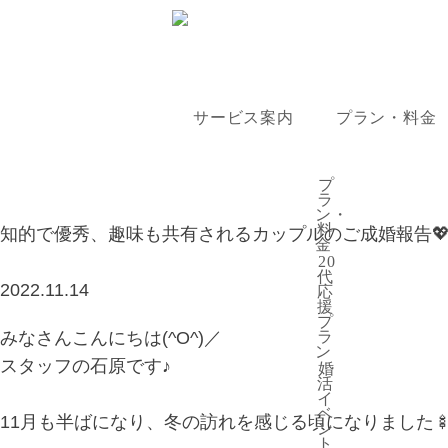
サービス案内
プラン・料金
プラン・料
プ
ラ
ン・
料
知的で優秀、趣味も共有されるカップルのご成婚報告
金
20
代
2022.11.14
応
援
プ
お
みなさんこんにちは(^O^)／
ラ
ン
スタッフの石原です♪
婚
活
イ
ベ
11月も半ばになり、冬の訪れを感じる頃になりました
ン
ト