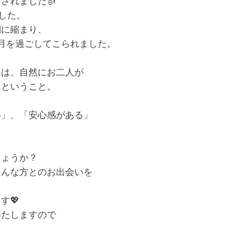
されました🎻
した。
調に縮まり、
月を過ごしてこられました。
とは、自然にお二人が
たということ。
い」、「安心感がある」
しょうか？
そんな方とのお出会いを
す💖
いたしますので