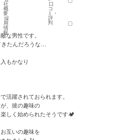
社
口
資料請求
無料相談
婚活イベント「SC-Party」
概
コ
会員様メニュー
要
ミ・
評
採
判
用
情
会員ログイン
新居のご相談
ご紹介特典
報
素敵な男性です。
てきたんだろうな…
収入もかなり
野で活躍されておられます。
すが、彼の趣味の
しく始められたそうです🏕️
、お互いの趣味を