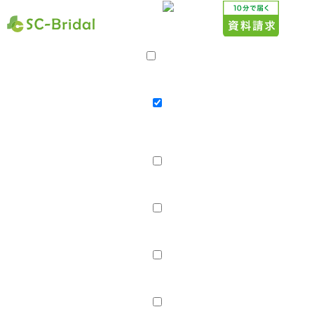
サービス案内
プラン・料金
プラン・料金
20代応援プラン
親御様 無料結婚相談
婚活イベ
ント「SC-Party」
店舗案内
店舗紹介
スタッフ紹介
スタッフブログ
会社概要
採用情報
婚活レポート
お見合い・成婚実績
成婚Story
成婚報告ブログ
口コミ・評判
コラム･ブログ
コラム
ブログ
はじめての方へ
資料請求
無料相談
婚活イベント「SC-Party」