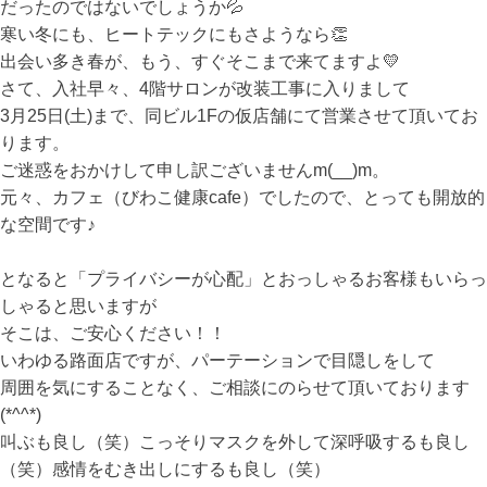
だったのではないでしょうか💦
寒い冬にも、ヒートテックにもさようなら👏
出会い多き春が、もう、すぐそこまで来てますよ💛
さて、入社早々、4階サロンが改装工事に入りまして
3月25日(土)まで、同ビル1Fの仮店舗にて営業させて頂いてお
ります。
ご迷惑をおかけして申し訳ございませんm(__)m。
元々、カフェ（びわこ健康cafe）でしたので、とっても開放的
な空間です♪
となると「プライバシーが心配」とおっしゃるお客様もいらっ
しゃると思いますが
そこは、ご安心ください！！
いわゆる路面店ですが、パーテーションで目隠しをして
周囲を気にすることなく、ご相談にのらせて頂いております
(*^^*)
叫ぶも良し（笑）こっそりマスクを外して深呼吸するも良し
（笑）感情をむき出しにするも良し（笑）