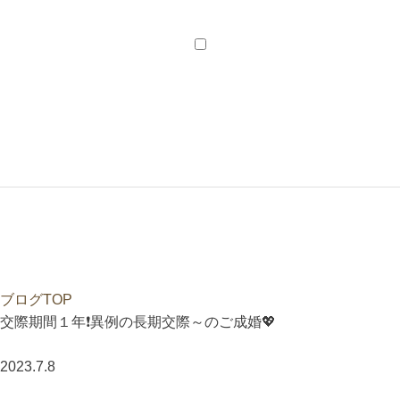
会員様メニュー
会員ログイン
新居のご相談
ご紹介特典
ブログTOP
交際期間１年❗異例の長期交際～のご成婚💖
2023.7.8