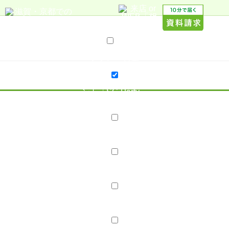
サービス案内
プラン・料金
プラン・料金
20代応援プラン
親御様 無料結婚相談
婚活イベ
ント「SC-Party」
店舗案内
店舗紹介
スタッフ紹介
スタッフブログ
会社概要
採用情報
婚活レポート
お見合い・成婚実績
成婚Story
成婚報告ブログ
口コミ・評判
コラム･ブログ
コラム
ブログ
はじめての方へ
資料請求
無料相談
婚活イベント「SC-Party」