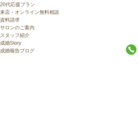
20代応援プラン
来店・オンライン無料相談
資料請求
サロンのご案内
スタッフ紹介
成婚Story
成婚報告ブログ
口コミ
(外部サイト)
成婚実績
婚活無料カウンセリング
親御様 無料結婚相談
口コミ・ご紹介特典
お見合い写真特別割引
採用情報
よくあるご質問
会社概要
プライバシーポリシー