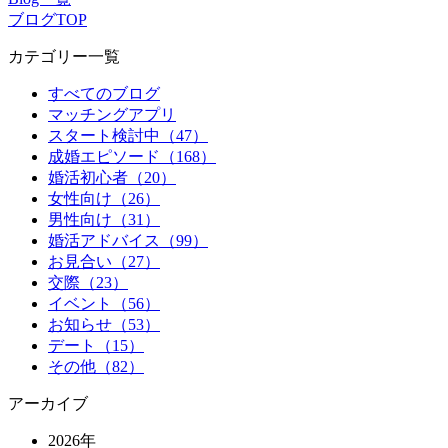
ブログTOP
カテゴリー一覧
すべてのブログ
マッチングアプリ
スタート検討中（47）
成婚エピソード（168）
婚活初心者（20）
女性向け（26）
男性向け（31）
婚活アドバイス（99）
お見合い（27）
交際（23）
イベント（56）
お知らせ（53）
デート（15）
その他（82）
アーカイブ
2026年