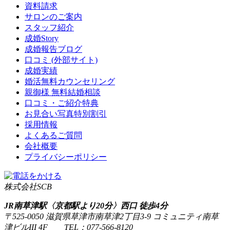
資料請求
サロンのご案内
スタッフ紹介
成婚Story
成婚報告ブログ
口コミ
(外部サイト)
成婚実績
婚活無料カウンセリング
親御様 無料結婚相談
口コミ・ご紹介特典
お見合い写真特別割引
採用情報
よくあるご質問
会社概要
プライバシーポリシー
株式会社SCB
JR南草津駅〈京都駅より20分〉西口 徒歩4分
〒525-0050 滋賀県草津市南草津2丁目3-9 コミュニティ南草
津ビルIII 4F TEL：077-566-8120